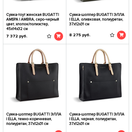
Сумка-тоут женская BUGATTI
Сумка-шоппер BUGATTI ЭЛЛА
АМБРА | AMBRA, серо-черный
| ELLA, оливковая, полиуретан,
цвет, хлопок/полиэстер,
37х12х31 см
45х14х32 см
8 275
руб.
7 372
руб.
Сумка-шоппер BUGATTI ЭЛЛА
Сумка-шоппер BUGATTI ЭЛЛА
| ELLA, темно-коричневая,
| ELLA, черная, полиуретан,
полиуретан, 37х12х31 см
37х12х31 см