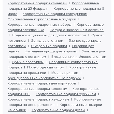
Корпоративные подарки клиентам
Корпоративные
подарки на 23 февраля
Корпоративные подарки на 8
марта
Корпоративные подарки сотрудникам
Оригинальные корпоративные подарки
Корпоративные подарочные наборы
Корпоративные
подарки электроника
Посуда с нанесением логотипа
Подарки и сувениры для дома с логотипом
Сумки с
логотипом
Зонты с логотипом
Бизнес сувениры с
логотипом
Съедобные подарки
Подарки для
отдыха
Наградная продукция и призы
Упаковка для
подарков с логотипом
Ежедневники и блокноты оптом
Ручки с логотипом
Спортивные корпоративные
подарки
Промо одежда оптом
Корпоративные
подарки на праздники
Мерч с принтом
брендированные корпоративные подарки
Корпоративные подарки для партнеров
Корпоративные подарки коллегам
Корпоративные
подарки ВИП
Корпоративные подарки мужчинам
Корпоративные подарки женщинам
Корпоративные
подарки на день рождения
Корпоративные подарки
на юбилей
Корпоративные подарки детям