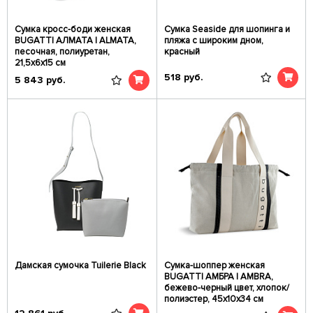
Сумка кросс-боди женская
Сумка Seaside для шопинга и
BUGATTI АЛМАТА | ALMATA,
пляжа с широким дном,
песочная, полиуретан,
красный
21,5х6х15 см
518
руб.
5 843
руб.
Дамская сумочка Tuilerie Black
Сумка-шоппер женская
BUGATTI АМБРА | AMBRA,
бежево-черный цвет, хлопок/
полиэстер, 45х10х34 см