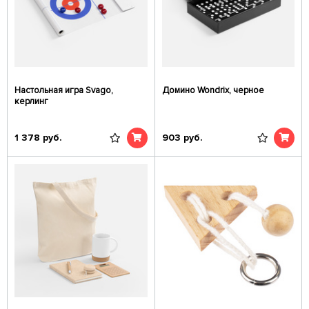
Настольная игра Svago,
Домино Wondrix, черное
керлинг
1 378
руб.
903
руб.