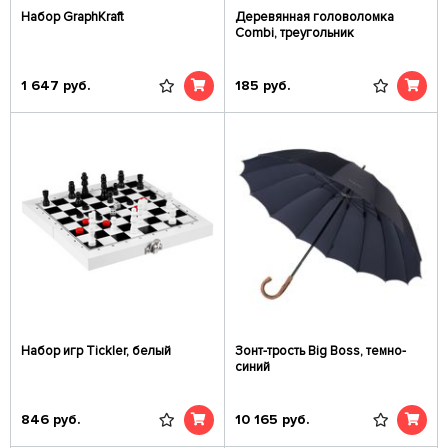
Набор GraphKraft
Деревянная головоломка
Combi, треугольник
1 647
руб.
185
руб.
Набор игр Tickler, белый
Зонт-трость Big Boss, темно-
синий
846
руб.
10 165
руб.