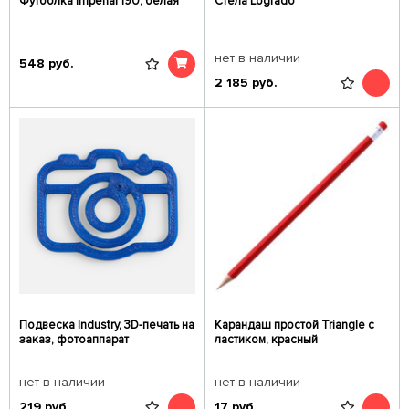
Футболка Imperial 190, белая
Стела Logrado
нет в наличии
548
руб.
2 185
руб.
Подвеска Industry, 3D-печать на
Карандаш простой Triangle с
заказ, фотоаппарат
ластиком, красный
нет в наличии
нет в наличии
219
руб.
17
руб.