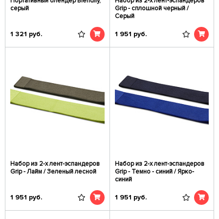
Портативный блендер Blendify,
Набор из 2-х лент-эспандеров
серый
Grip - сплошной черный /
Серый
1 321
руб.
1 951
руб.
Набор из 2-х лент-эспандеров
Набор из 2-х лент-эспандеров
Grip - Лайм / Зеленый лесной
Grip - Темно - синий / Ярко-
синий
1 951
руб.
1 951
руб.