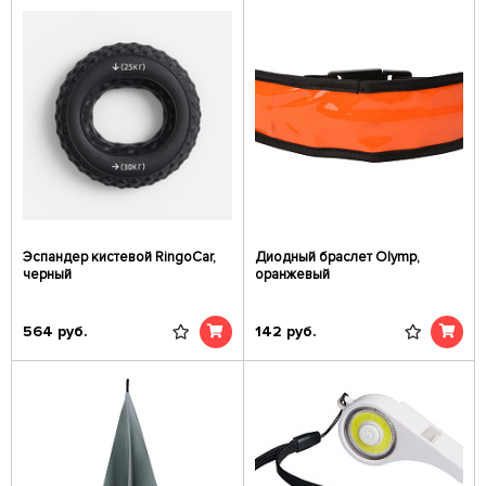
Эспандер кистевой RingoCar,
Диодный браслет Olymp,
черный
оранжевый
564
руб.
142
руб.