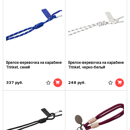
Брелок-веревочка на карабине
Брелок-веревочка на карабине
Trinket, синий
Trinket, черно-белый
337
руб.
248
руб.