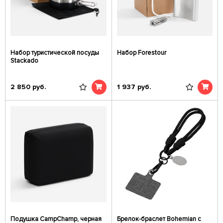
Набор туристической посуды
Набор Forestour
Stackado
2 850
руб.
1 937
руб.
Подушка CampChamp, черная
Брелок-браслет Bohemian c