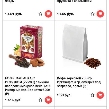
ягоды
брусника с апельсином
1 554
руб.
1 550
руб.
БОЛЬШАЯ БАНКА С
Кофе зерновой 250 гр.
РЕЛЬЕФОМ.(22 см !!) с зимним
Иргачефф 4 гр, обжарка под
набором: Имбирное печенье и
эспрессо, белый (Р)
Имбирный чай. Вес нетто:500г
(Р)
569
руб.
1 416
руб.