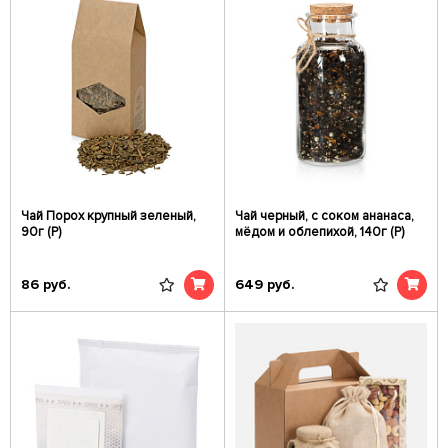
Чай Порох крупный зеленый,
Чай черный, с соком ананаса,
90г (Р)
мёдом и облепихой, 140г (Р)
86
руб.
649
руб.