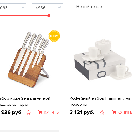
Новый товар
абор ножей на магнитной
Кофейный набор Frammenti на 
одставке Терон
персоны
 936
руб.
3 121
руб.
КУПИТЬ
КУПИТ