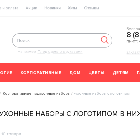
 и оплата
Акции
Новинки
Хиты
Отзывы
Беспла
8 (
пн-пт:
Например:
Плед-одеяло с рукавами
ЗАКАЗА
ОГИЕ
КОРПОРАТИВНЫЕ
ДОМ
ЦВЕТЫ
ДЕТЯМ
Корпоративные подарочные наборы
кухонные наборы с логотипом
УХОННЫЕ НАБОРЫ С ЛОГОТИПОМ В НИ
10 товара