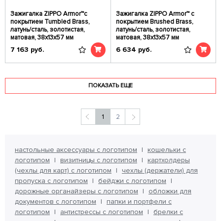
Зажигалка ZIPPO Armor™с
Зажигалка ZIPPO Armor™ с
покрытием Tumbled Brass,
покрытием Brushed Brass,
латунь/сталь, золотистая,
латунь/сталь, золотистая,
матовая, 38x13x57 мм
матовая, 38x13x57 мм
7 163
руб.
6 634
руб.
ПОКАЗАТЬ ЕЩЕ
1
2
настольные аксессуары с логотипом
кошельки с
логотипом
визитницы с логотипом
картхолдеры
(чехлы для карт) с логотипом
чехлы (держатели) для
пропуска с логотипом
бейджи с логотипом
дорожные органайзеры с логотипом
обложки для
документов с логотипом
папки и портфели с
логотипом
антистрессы с логотипом
брелки с