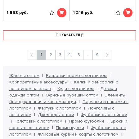
1 558
руб.
1 216
руб.
ПОКАЗАТЬ ЕЩЕ
1
2
3
4
5
...
9
Жилеты оптом
Ветровки промо с логотипом
Корпоративные аксессуары
Кепки и бейсболки с
логотипом на заказ
Худи с логотипом
Детская
одежда оптом
Офисные рубашки оптом
Элементы
брендирования и кастомизации
Перчатки и варежки с
логотипом
Фартуки с логотипом
Лонгсливы с
логотипом
Джемперы оптом
Футболки с логотипом
Толстовки с логотипом
Промо футболки
Брюки и
шорты с логотипом
Промо куртки
Футболки поло с
логотипом
Флисовые куртки и кофты с логотипом