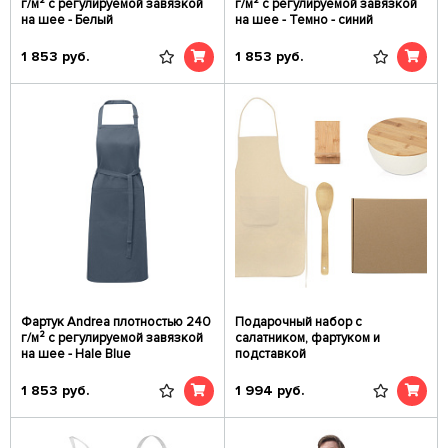
г/м² с регулируемой завязкой
г/м² с регулируемой завязкой
на шее - Белый
на шее - Темно - синий
1 853
руб.
1 853
руб.
Фартук Andrea плотностью 240
Подарочный набор с
г/м² с регулируемой завязкой
салатником, фартуком и
на шее - Hale Blue
подставкой
1 853
руб.
1 994
руб.