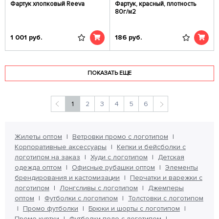
Фартук хлопковый Reeva
Фартук, красный, плотность
80г/м2
1 001
руб.
186
руб.
ПОКАЗАТЬ ЕЩЕ
1
2
3
4
5
6
Жилеты оптом
Ветровки промо с логотипом
Корпоративные аксессуары
Кепки и бейсболки с
логотипом на заказ
Худи с логотипом
Детская
одежда оптом
Офисные рубашки оптом
Элементы
брендирования и кастомизации
Перчатки и варежки с
логотипом
Лонгсливы с логотипом
Джемперы
оптом
Футболки с логотипом
Толстовки с логотипом
Промо футболки
Брюки и шорты с логотипом
Промо куртки
Футболки поло с логотипом