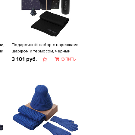
и,
Подарочный набор с варежками,
ый
шарфом и термосом, черный
3 101
руб.
Ь
КУПИТЬ