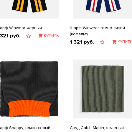
арф Winwear, черный
Шарф Winwear, темно-синий
(кобальт)
 321
руб.
КУПИТЬ
1 321
руб.
КУПИТ
арф Snappy, темно-серый
Снуд Catch Match, зеленый