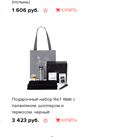
(полынь)
1 606
руб.
Ь
КУПИТЬ
Подарочный набор Re:f. Walk с
палантином, шоппером и
термосом, черный
3 423
руб.
Ь
КУПИТЬ