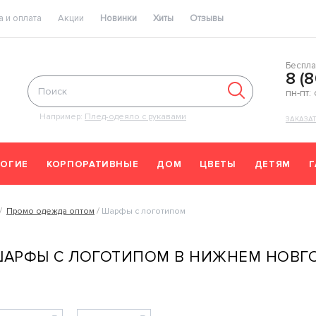
 и оплата
Акции
Новинки
Хиты
Отзывы
Беспла
8 (
пн-пт:
Например:
Плед-одеяло с рукавами
ЗАКАЗА
ОГИЕ
КОРПОРАТИВНЫЕ
ДОМ
ЦВЕТЫ
ДЕТЯМ
Промо одежда оптом
Шарфы с логотипом
АРФЫ С ЛОГОТИПОМ В НИЖНЕМ НОВГ