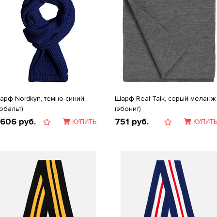
арф Nordkyn, темно-синий
Шарф Real Talk, серый меланж
кобальт)
(эбонит)
 606
руб.
751
руб.
КУПИТЬ
КУПИТ