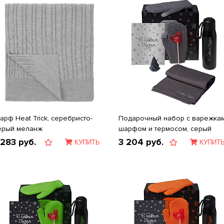
арф Heat Trick, серебристо-
Подарочный набор с варежкам
ерый меланж
шарфом и термосом, серый
 283
руб.
3 204
руб.
КУПИТЬ
КУПИТ