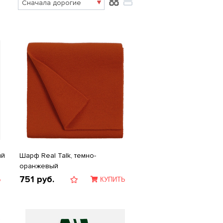
ый
Шарф Real Talk, темно-
оранжевый
751
руб.
Ь
КУПИТЬ