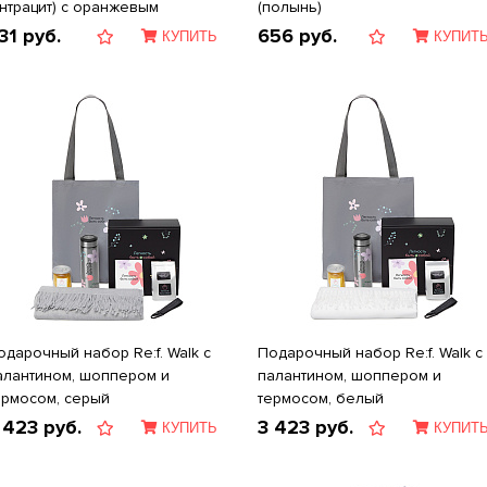
антрацит) с оранжевым
(полынь)
31
руб.
656
руб.
КУПИТЬ
КУПИТ
одарочный набор Re:f. Walk с
Подарочный набор Re:f. Walk с
алантином, шоппером и
палантином, шоппером и
ермосом, серый
термосом, белый
 423
руб.
3 423
руб.
КУПИТЬ
КУПИТ