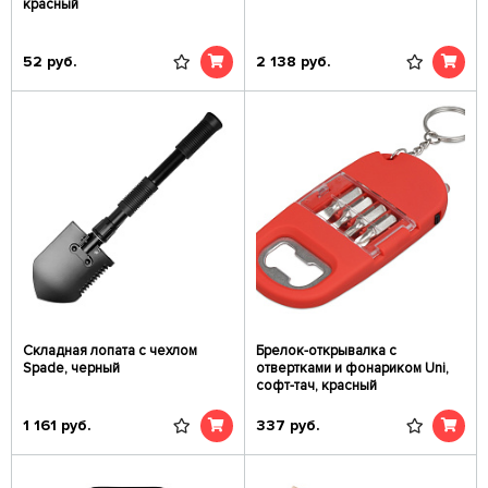
красный
52
руб.
2 138
руб.
Складная лопата c чехлом
Брелок-открывалка с
Spade, черный
отвертками и фонариком Uni,
софт-тач, красный
1 161
руб.
337
руб.