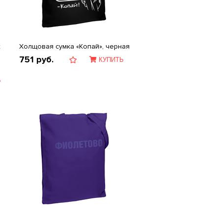
х
Холщовая сумка «Копай», черная
751
руб.
КУПИТЬ
Ь