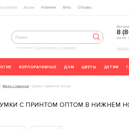
 и оплата
Акции
Новинки
Хиты
Отзывы
Беспла
8 (
пн-пт:
Например:
Плед-одеяло с рукавами
ЗАКАЗА
ОГИЕ
КОРПОРАТИВНЫЕ
ДОМ
ЦВЕТЫ
ДЕТЯМ
Мерч с принтом
Сумки с принтом оптом
УМКИ С ПРИНТОМ ОПТОМ В НИЖНЕМ Н