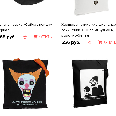
оясная сумка «Сейчас поищу»,
Холщовая сумка «Из школьны
ерная
сочинений. Сыновья Бульбы»,
молочно-белая
68
руб.
КУПИТЬ
656
руб.
КУПИТ