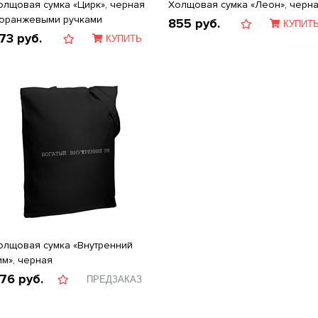
олщовая сумка «Цирк», черная
Холщовая сумка «Леон», черн
 оранжевыми ручками
855
руб.
КУПИТ
73
руб.
КУПИТЬ
олщовая сумка «Внутренний
им», черная
76
руб.
ПРЕДЗАКАЗ