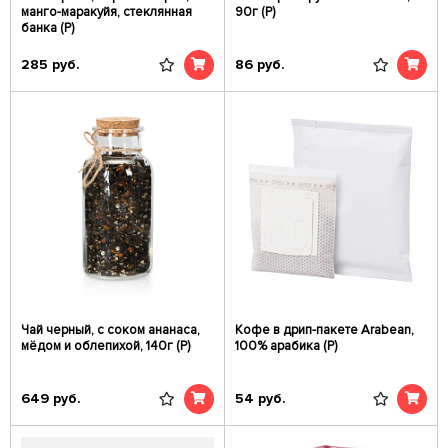
манго-маракуйя, стеклянная
90г (Р)
банка (Р)
285
руб.
86
руб.
Чай черный, с соком ананаса,
Кофе в дрип-пакете Arabean,
мёдом и облепихой, 140г (Р)
100% арабика (Р)
649
руб.
54
руб.