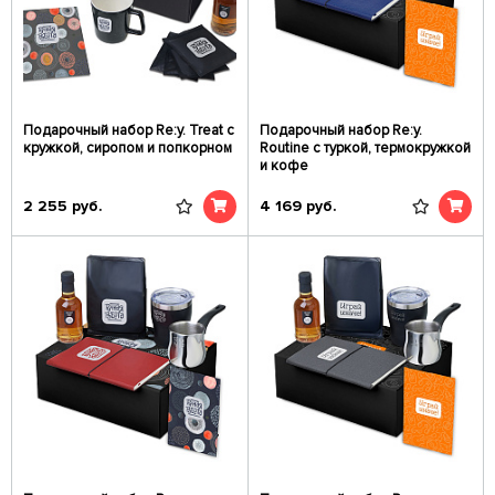
Подарочный набор Re:y. Treat с
Подарочный набор Re:y.
кружкой, сиропом и попкорном
Routine с туркой, термокружкой
и кофе
2 255
руб.
4 169
руб.