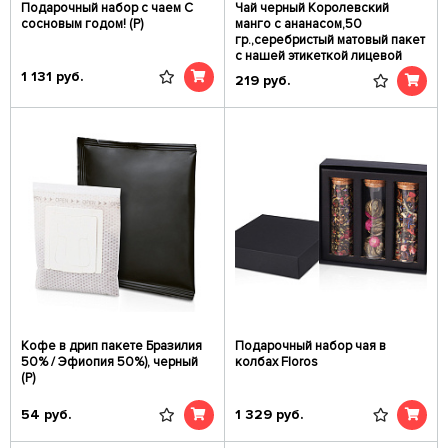
Подарочный набор c чаем С
Чай черный Королевский
сосновым годом! (Р)
манго с ананасом,50
гр.,серебристый матовый пакет
с нашей этикеткой лицевой
1 131
руб.
219
руб.
Кофе в дрип пакете Бразилия
Подарочный набор чая в
50% / Эфиопия 50%), черный
колбах Floros
(Р)
54
руб.
1 329
руб.