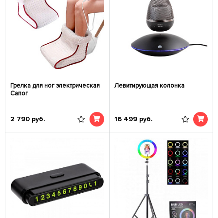
Грелка для ног электрическая
Левитирующая колонка
Сапог
2 790
руб.
16 499
руб.