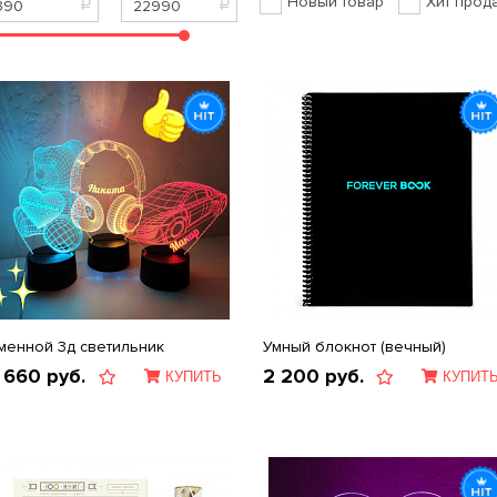
Новый товар
Хит прод
менной 3д светильник
Умный блокнот (вечный)
 660
руб.
2 200
руб.
КУПИТЬ
КУПИТ