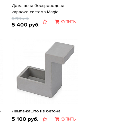
Домашняя беспроводная
караоке система Magic
6 750
руб.
Ь
КУПИТЬ
5 400
руб.
е
Лампа-кашпо из бетона
5 100
руб.
Ь
КУПИТЬ