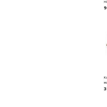
н
9
К
м
3