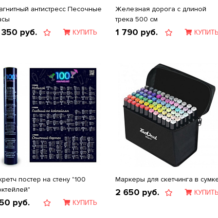
агнитный антистресс Песочные
Железная дорога с длиной
асы
трека 500 см
 350
руб.
1 790
руб.
КУПИТЬ
КУПИТ
кретч постер на стену "100
Маркеры для скетчинга в сумк
октейлей"
2 650
руб.
КУПИТ
50
руб.
КУПИТЬ