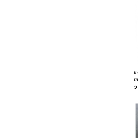
К
г
2