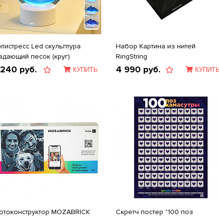
нтистресс Led скульптура
Набор Картина из нитей
адающий песок (круг)
RingString
 240
руб.
4 990
руб.
КУПИТЬ
КУПИТ
отоконструктор MOZABRICK
Скретч постер "100 поз