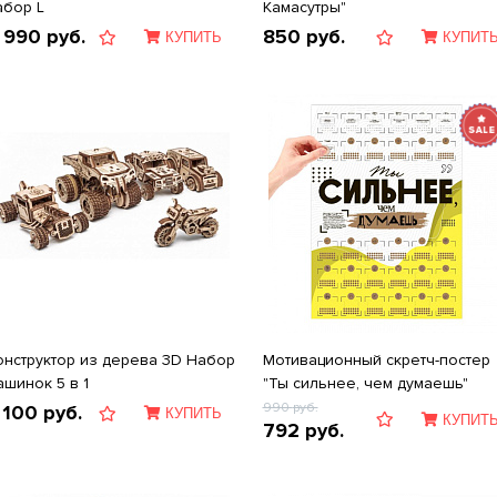
абор L
Камасутры"
 990
руб.
850
руб.
КУПИТЬ
КУПИТ
онструктор из дерева 3D Набор
Мотивационный скретч-постер
ашинок 5 в 1
"Ты сильнее, чем думаешь"
990
руб.
 100
руб.
КУПИТЬ
КУПИТ
792
руб.