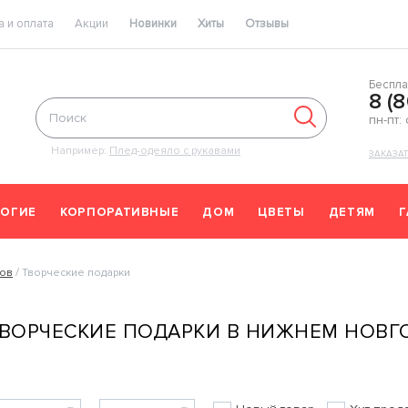
 и оплата
Акции
Новинки
Хиты
Отзывы
Беспла
8 (
пн-пт:
Например:
Плед-одеяло с рукавами
ЗАКАЗА
ОГИЕ
КОРПОРАТИВНЫЕ
ДОМ
ЦВЕТЫ
ДЕТЯМ
ков
Творческие подарки
ВОРЧЕСКИЕ ПОДАРКИ В НИЖНЕМ НОВГ