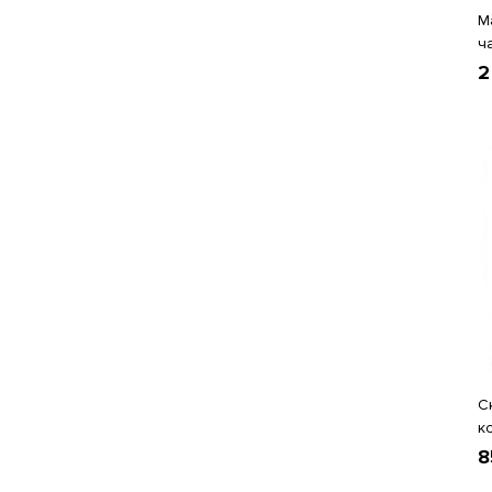
М
ч
2
С
к
8