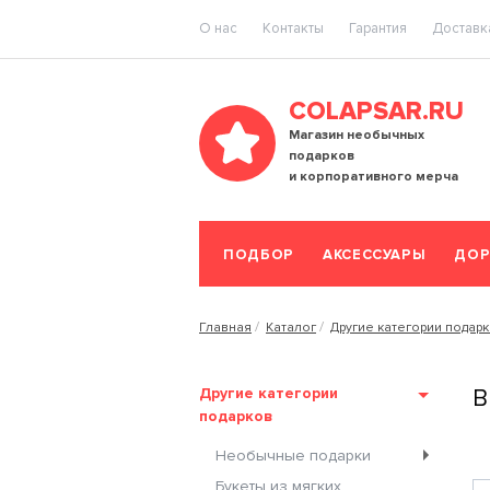
O нас
Контакты
Гарантия
Доставка
COLAPSAR.RU
Магазин необычных
подарков
и корпоративного мерча
ПОДБОР
АКСЕССУАРЫ
ДОР
Главная
Каталог
Другие категории подар
Другие категории
В
подарков
Необычные подарки
Букеты из мягких