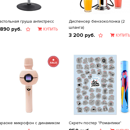
астольная груша антистресс
Диспенсер бензоколонка (2
шланга)
 890
руб.
КУПИТЬ
3 200
руб.
КУПИТ
араоке микрофон с динамиком
Скретч постер "Романтики"