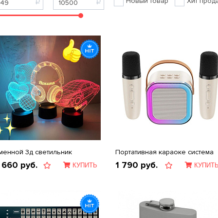
Новый товар
Хит прод
менной 3д светильник
Портативная караоке система
 660
руб.
1 790
руб.
КУПИТЬ
КУПИТ