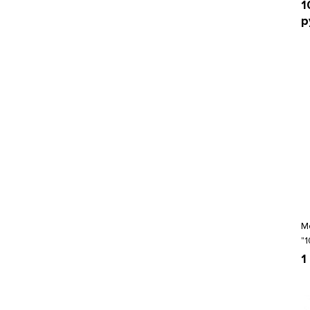
1
р
М
"
1