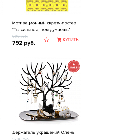
Мотивационный скретч-постер
"Ты сильнее, чем думаешь"
990
руб.
Ь
КУПИТЬ
792
руб.
Держатель украшений Олень
1 200
руб.