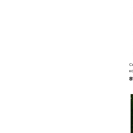
С
к
8