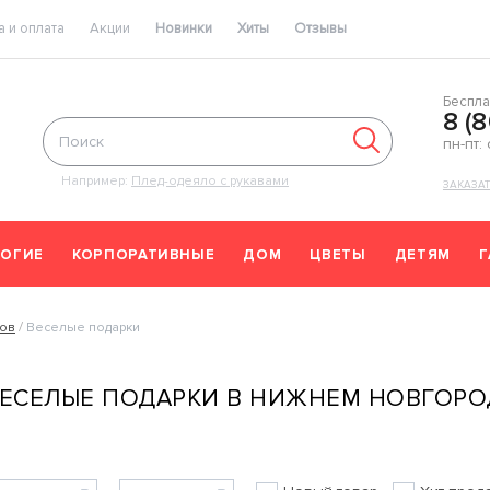
 и оплата
Акции
Новинки
Хиты
Отзывы
Беспла
8 (
пн-пт:
Например:
Плед-одеяло с рукавами
ЗАКАЗА
ОГИЕ
КОРПОРАТИВНЫЕ
ДОМ
ЦВЕТЫ
ДЕТЯМ
ков
Веселые подарки
ЕСЕЛЫЕ ПОДАРКИ В НИЖНЕМ НОВГОРО