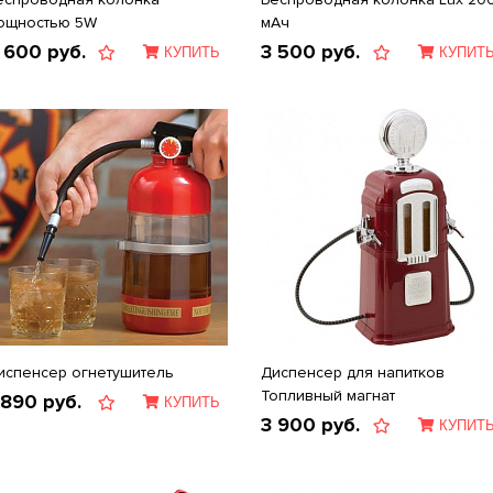
ощностью 5W
мАч
 600
руб.
3 500
руб.
КУПИТЬ
КУПИТ
испенсер огнетушитель
Диспенсер для напитков
Топливный магнат
 890
руб.
КУПИТЬ
3 900
руб.
КУПИТ