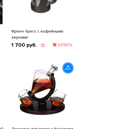
Френч пресс с кофейными
зернами
Ь
1 700
руб.
КУПИТЬ
00
Декантер для виски с бокалами