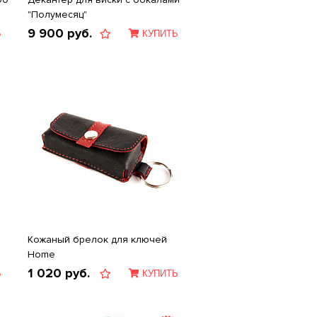
"Полумесяц"
9 900
руб.
Ь
КУПИТЬ
Кожаный брелок для ключей
Home
1 020
руб.
Ь
КУПИТЬ