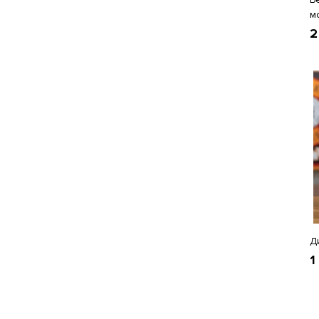
м
2
Д
1