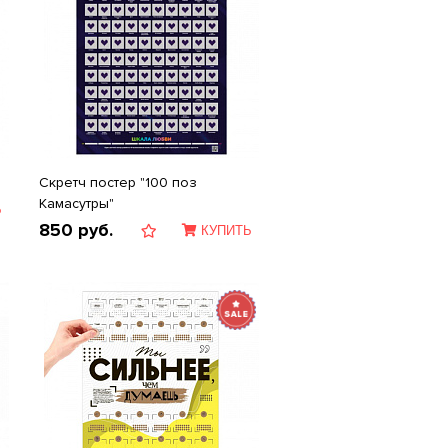
Скретч постер "100 поз
Камасутры"
Ь
850
руб.
КУПИТЬ