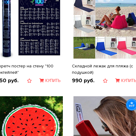
кретч постер на стену "100
Складной лежак для пляжа (с
октейлей"
подушкой)
50
руб.
990
руб.
КУПИТЬ
КУПИТ