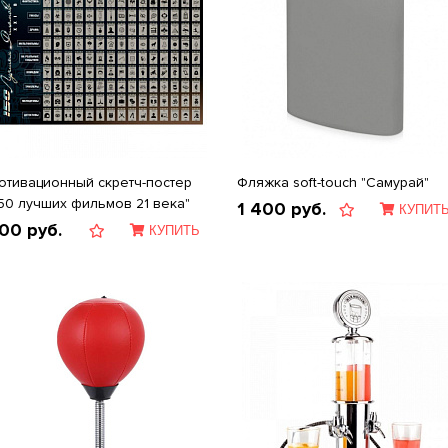
отивационный скретч-постер
Фляжка soft-touch "Самурай"
150 лучших фильмов 21 века"
1 400
руб.
КУПИТ
00
руб.
КУПИТЬ