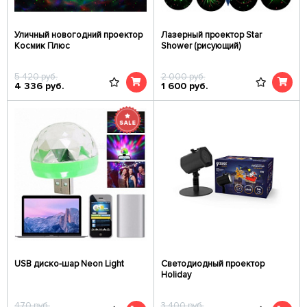
Уличный новогодний проектор
Лазерный проектор Star
Космик Плюс
Shower (рисующий)
5 420
руб.
2 000
руб.
4 336
руб.
1 600
руб.
USB диско-шар Neon Light
Светодиодный проектор
Holiday
470
руб.
3 400
руб.