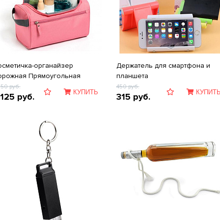
осметичка-органайзер
Держатель для смартфона и
орожная Прямоугольная
планшета
250
руб.
450
руб.
КУПИТЬ
КУПИТ
 125
руб.
315
руб.