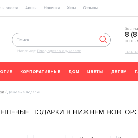
 и оплата
Акции
Новинки
Хиты
Отзывы
Беспла
8 (
пн-пт:
Например:
Плед-одеяло с рукавами
ЗАКАЗА
ОГИЕ
КОРПОРАТИВНЫЕ
ДОМ
ЦВЕТЫ
ДЕТЯМ
ков
Дешевые подарки
ЕШЕВЫЕ ПОДАРКИ В НИЖНЕМ НОВГОР