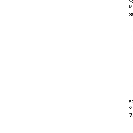
С
M
3
К
с
7