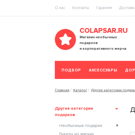
O нас
Контакты
Гарантия
Доставка
COLAPSAR.RU
Магазин необычных
подарков
и корпоративного мерча
ПОДБОР
АКСЕССУАРЫ
ДОР
Главная
Каталог
Другие категории подар
Другие категории
Д
подарков
Необычные подарки
Букеты из мягких