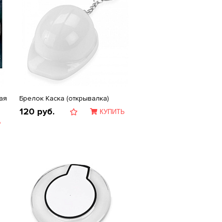
ая
Брелок Каска (открывалка)
120
руб.
КУПИТЬ
Ь