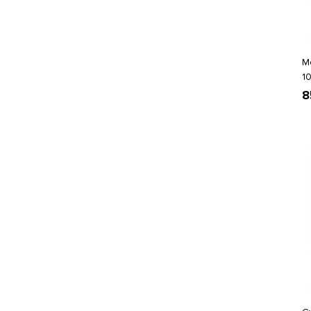
М
1
8