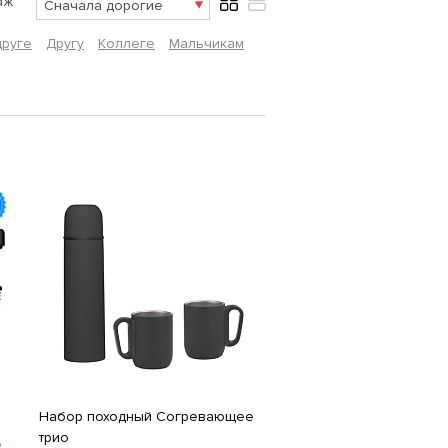
аж
руге
Другу
Коллеге
Мальчикам
Набор походный Согревающее
трио
Ь