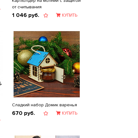
Картхолдер на молнии с защитой
от считывания
Ь
1 046
руб.
КУПИТЬ
Сладкий набор Домик варенья
670
руб.
КУПИТЬ
Ь