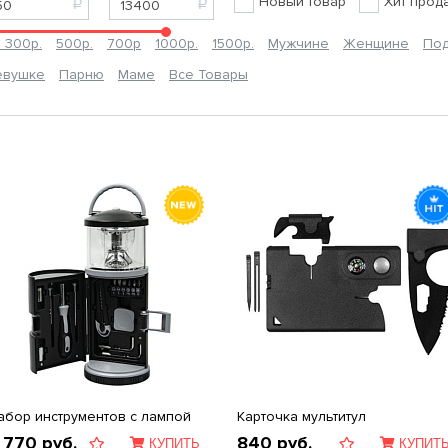
Новый товар
Хит прод
 300р.
500р.
700р
1000р.
1500р.
Мужчине
Женщине
Под
евушке
Парню
Маме
Все Товары
абор инструментов с лампой
Карточка мультитул
 770
руб.
840
руб.
КУПИТЬ
КУПИТ