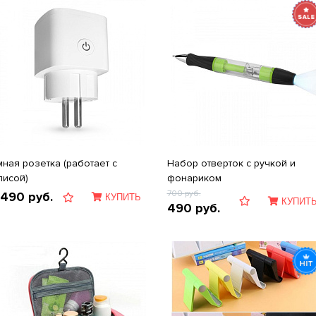
мная розетка (работает с
Набор отверток с ручкой и
лисой)
фонариком
700
руб.
 490
руб.
КУПИТЬ
КУПИТ
490
руб.