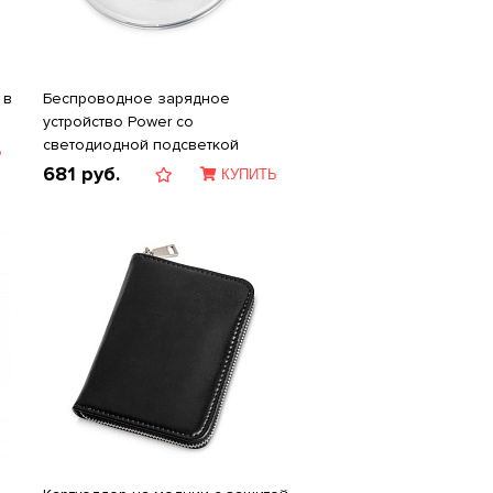
 в
Беспроводное зарядное
устройcтво Power со
светодиодной подсветкой
Ь
681
руб.
КУПИТЬ