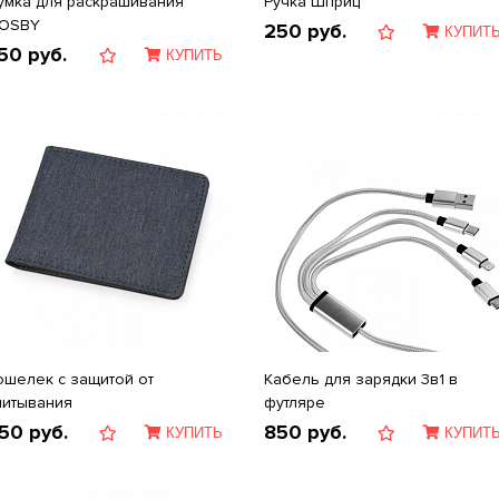
умка для раскрашивания
Ручка Шприц
OSBY
250
руб.
КУПИТ
50
руб.
КУПИТЬ
ошелек с защитой от
Кабель для зарядки 3в1 в
читывания
футляре
50
руб.
850
руб.
КУПИТЬ
КУПИТ