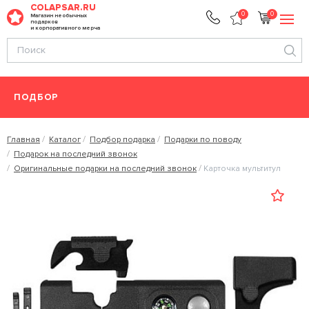
COLAPSAR.RU
0
0
Магазин необычных
подарков
и корпоративного мерча
ПОДБОР
Главная
Каталог
Подбор подарка
Подарки по поводу
Подарок на последний звонок
Оригинальные подарки на последний звонок
Карточка мультитул