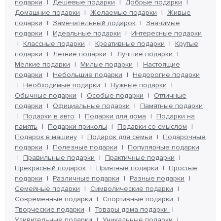
подарки
Дешевые подарки
Добрые подарки
Домашние подарки
Желаемые подарки
Живые
подарки
Замечательный подарок
Значимые
подарки
Идеальные подарки
Интересные подарки
Классные подарки
Креативные подарки
Крутые
подарки
Летние подарки
Лучшие подарки
Мелкие подарки
Милые подарки
Настоящие
подарки
Небольшие подарки
Недорогие подарки
Необходимые подарки
Нужные подарки
Обычные подарки
Особые подарки
Отличные
подарки
Официальные подарки
Памятные подарки
Подарки в авто
Подарки для дома
Подарки на
память
Подарки приколы
Подарки со смыслом
Подарок в машину
Подарок для семьи
Подарочные
подарки
Полезные подарки
Популярные подарки
Правильные подарки
Практичные подарки
Прекрасный подарок
Приятные подарки
Простые
подарки
Различные подарки
Разные подарки
Семейные подарки
Символические подарки
Современные подарки
Спортивные подарки
Творческие подарки
Товары дома подарки
Удивительные подарки
Уникальные подарки