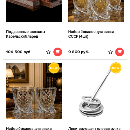
Подарочные шахматы
Набор бокалов для виски
Карельский ларец
СССР (4шт)
104 500
руб.
9 800
руб.
Набор бокалов для виски
Левитирующая гелевая ручка