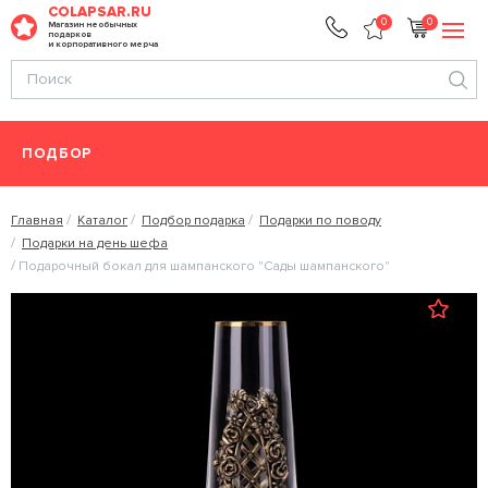
COLAPSAR.RU
0
0
Магазин необычных
подарков
и корпоративного мерча
ПОДБОР
Главная
Каталог
Подбор подарка
Подарки по поводу
Подарки на день шефа
Подарочный бокал для шампанского "Сады шампанского"