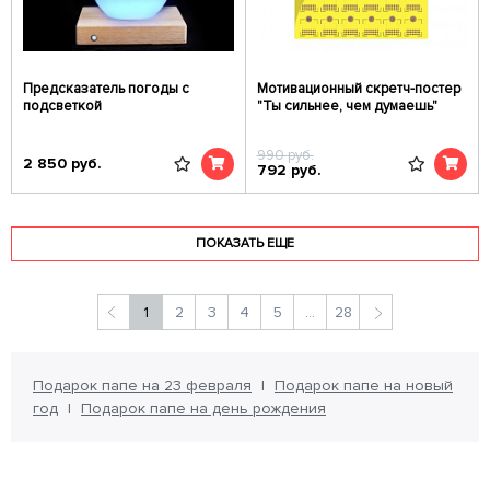
Предсказатель погоды с
Мотивационный скретч-постер
подсветкой
"Ты сильнее, чем думаешь"
990
руб.
2 850
руб.
792
руб.
ПОКАЗАТЬ ЕЩЕ
1
2
3
4
5
...
28
Подарок папе на 23 февраля
Подарок папе на новый
год
Подарок папе на день рождения