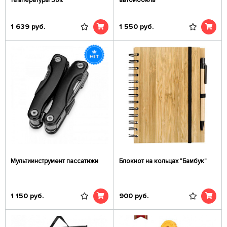
температуры Soft
автомобиль
1 639
руб.
1 550
руб.
Мультиинструмент пассатижи
Блокнот на кольцах "Бамбук"
1 150
руб.
900
руб.