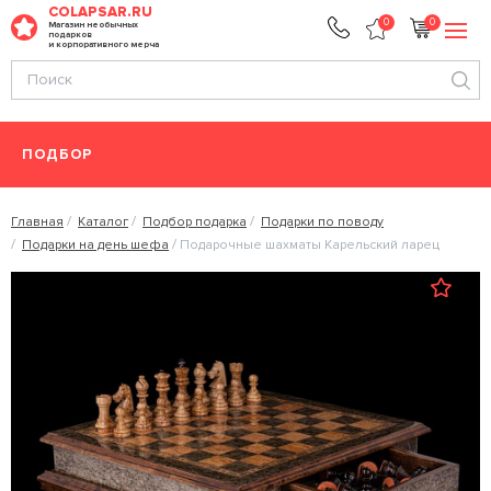
COLAPSAR.RU
0
0
Магазин необычных
подарков
и корпоративного мерча
ПОДБОР
Главная
Каталог
Подбор подарка
Подарки по поводу
Подарки на день шефа
Подарочные шахматы Карельский ларец