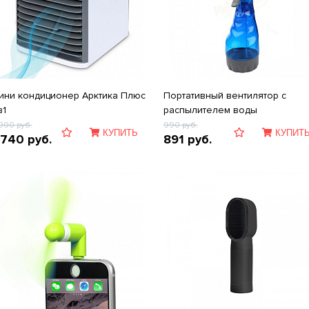
ини кондиционер Арктика Плюс
Портативный вентилятор с
в1
распылителем воды
 900
руб.
990
руб.
КУПИТЬ
КУПИТ
 740
руб.
891
руб.