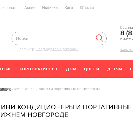
 и оплата
Акции
Новинки
Хиты
Отзывы
Беспла
8 (
пн-пт:
Например:
Плед-одеяло с рукавами
ЗАКАЗА
ОГИЕ
КОРПОРАТИВНЫЕ
ДОМ
ЦВЕТЫ
ДЕТЯМ
рироде
Мини кондиционеры и портативные вентиляторы
ИНИ КОНДИЦИОНЕРЫ И ПОРТАТИВНЫЕ 
ИЖНЕМ НОВГОРОДЕ