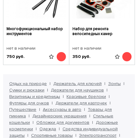
Многофункциональный набор
Набор для ремонта
инструментов
велосипедных камер
нет в наличии
нет в наличии
750
руб.
350
руб.
Отдых на природе
Держатель для ключей
Зонты
Сумки и рюкзаки
Держатели для наушиков
Визитницы и кредитницы
Красивые брелоки
Футляры для очков
Держатели для карточек
Путешествие
Аксессуары в авто
Товары для
пикника
Дизайнерские украшения
Стильные
кошельки
Обложки для документов
Дорожные
косметички
Одежда
Средства индивидуальной
защиты
Спортивные товары
Электротранспорт