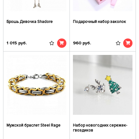
Брошь Девочка Shadore
Подарочный набор заколок
1 015
руб.
960
руб.
Мужской браслет Steel Rage
Набор новогодних сережек-
гвоздиков