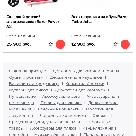
Складной детский
Электроролики на обувь Razor
электросамокат Razor Power
Turbo Jetts
A2
нет в наличии
нет в наличии
25 900
руб.
12 900
руб.
Отдых на природе
Держатель для ключей
Зонты
Сумки и рюкзаки
Держатели для наушиков
Визитницы и кредитницы
Красивые брелоки
Футляры для очков
Держатели для карточек
Путешествие
Аксессуары в авто
Аксессуары для
велосипеда
Товары для пикника
Дизайнерские
украшения
Стильные кошельки
Обложки для
документов
Дорожные косметички
Одежда
Средства индивидуальной защиты
Спортивные
товары
Аксессуары для пляжа
Канцелярия на 1
сентября
Мужские Аксессуары
Подарочные ремни