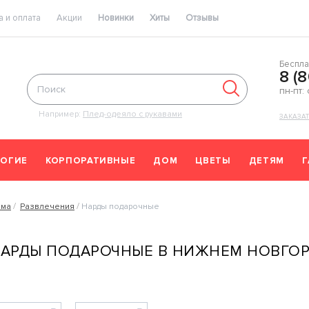
 и оплата
Акции
Новинки
Хиты
Отзывы
Беспла
8 (
пн-пт:
Например:
Плед-одеяло с рукавами
ЗАКАЗА
ОГИЕ
КОРПОРАТИВНЫЕ
ДОМ
ЦВЕТЫ
ДЕТЯМ
ома
Развлечения
Нарды подарочные
АРДЫ ПОДАРОЧНЫЕ В НИЖНЕМ НОВГО