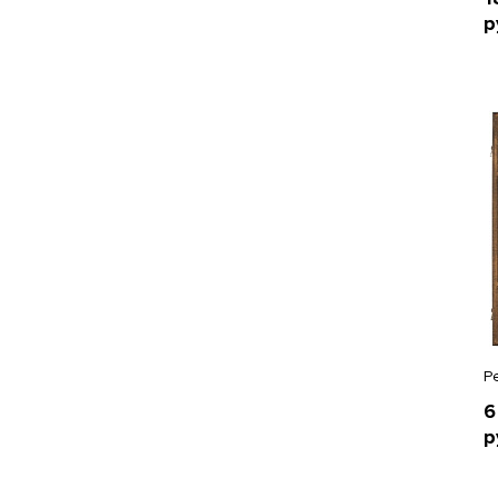
р
Р
6
р