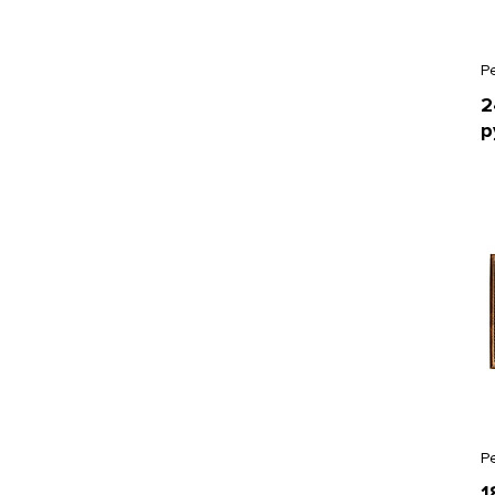
Р
2
р
Р
1