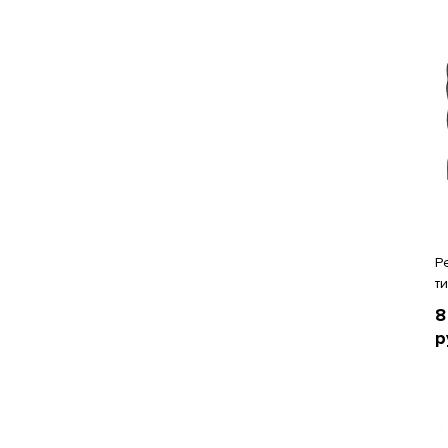
Р
т
8
р