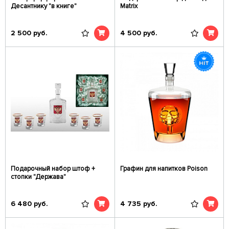
Десантнику "в книге"
Matrix
2 500
руб.
4 500
руб.
Подарочный набор штоф +
Графин для напитков Poison
стопки "Держава"
6 480
руб.
4 735
руб.