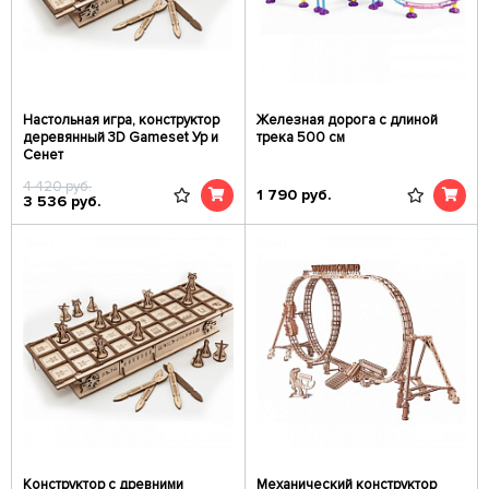
Настольная игра, конструктор
Железная дорога с длиной
деревянный 3D Gameset Ур и
трека 500 см
Сенет
4 420
руб.
1 790
руб.
3 536
руб.
Конструктор с древними
Механический конструктор