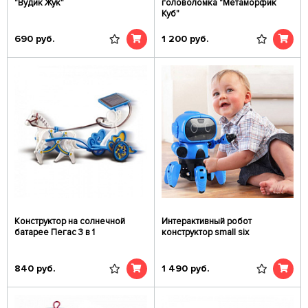
"Вудик Жук"
головоломка "Метаморфик
Куб"
690
руб.
1 200
руб.
Конструктор на солнечной
Интерактивный робот
батарее Пегас 3 в 1
конструктор small six
840
руб.
1 490
руб.