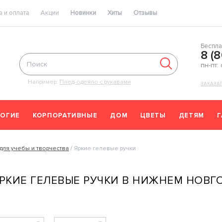
 и оплата
Акции
Новинки
Хиты
Отзывы
Беспла
8 (
пн-пт:
Например:
Плед-одеяло с рукавами
ЗАКАЗА
ОГИЕ
КОРПОРАТИВНЫЕ
ДОМ
ЦВЕТЫ
ДЕТЯМ
для учебы и творчества
Яркие гелевые ручки
РКИЕ ГЕЛЕВЫЕ РУЧКИ В НИЖНЕМ НОВГ