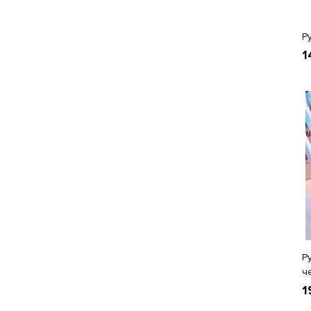
Р
1
Р
ч
1