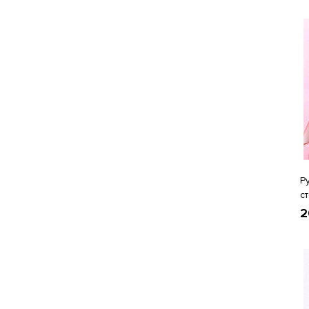
Р
с
2