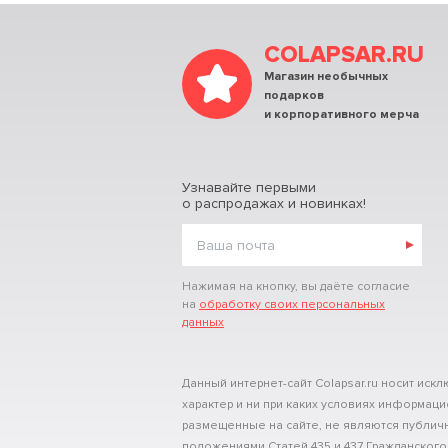
COLAPSAR.RU
Магазин необычных
подарков
и корпоративного мерча
Узнавайте первыми
о распродажах и новинках!
Нажимая на кнопку, вы даёте согласие
на
обработку своих персональных
данных
Данный интернет-сайт Colapsar.ru носит и
характер и ни при каких условиях информац
размещенные на сайте, не являются публи
положениями Статей 435 и 437 Гражданского