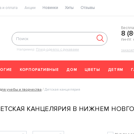
 и оплата
Акции
Новинки
Хиты
Отзывы
Беспла
8 (
пн-пт:
Например:
Плед-одеяло с рукавами
ЗАКАЗА
ОГИЕ
КОРПОРАТИВНЫЕ
ДОМ
ЦВЕТЫ
ДЕТЯМ
для учебы и творчества
Детская канцелярия
ЕТСКАЯ КАНЦЕЛЯРИЯ В НИЖНЕМ НОВГ