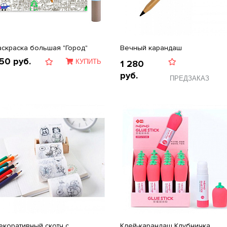
аскраска большая "Город"
Вечный карандаш
50
руб.
КУПИТЬ
1 280
руб.
ПРЕДЗАКАЗ
екоративный скотч с
Клей-карандаш Клубничка