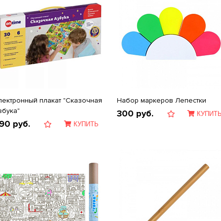
лектронный плакат "Сказочная
Набор маркеров Лепестки
збука"
300
руб.
КУПИТ
90
руб.
КУПИТЬ