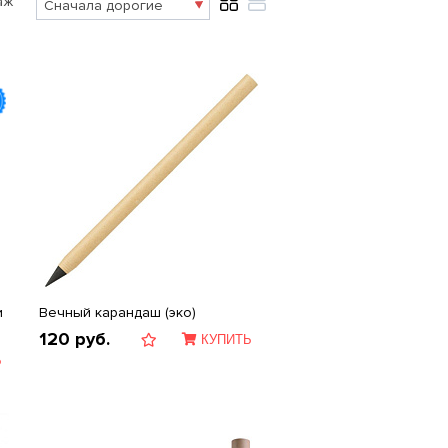
аж
и
Вечный карандаш (эко)
120
руб.
КУПИТЬ
Ь