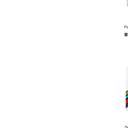
Р
8
Д