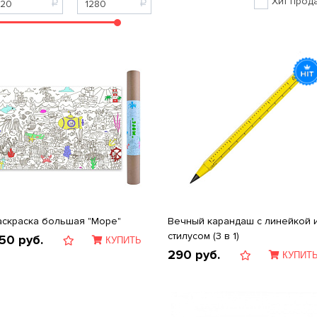
Хит прод
аскраска большая "Море"
Вечный карандаш с линейкой 
стилусом (3 в 1)
50
руб.
КУПИТЬ
290
руб.
КУПИТ