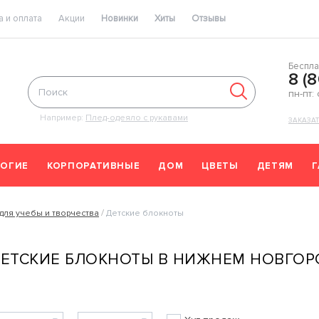
 и оплата
Акции
Новинки
Хиты
Отзывы
Беспла
8 (
пн-пт:
Например:
Плед-одеяло с рукавами
ЗАКАЗА
ОГИЕ
КОРПОРАТИВНЫЕ
ДОМ
ЦВЕТЫ
ДЕТЯМ
для учебы и творчества
Детские блокноты
ЕТСКИЕ БЛОКНОТЫ В НИЖНЕМ НОВГОР