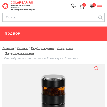
COLAPSAR.RU
0
0
Магазин необычных
подарков
и корпоративного мерча
ПОДБОР
Главная
Каталог
Подбор подарка
Кому дарить
Подарки для женщин
Смарт-бутылка с инфьюзером Thermory ver.2, черная