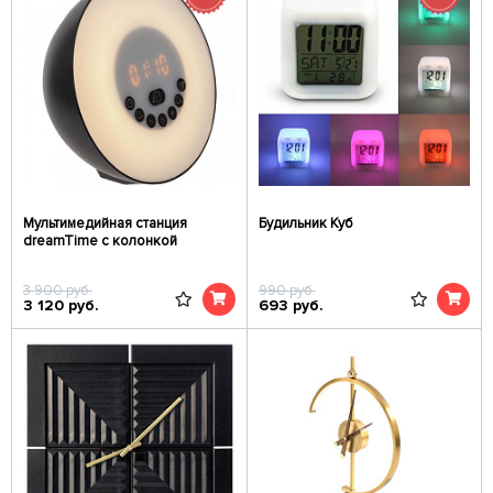
Мультимедийная станция
Будильник Куб
dreamTime с колонкой
3 900
руб.
990
руб.
3 120
руб.
693
руб.