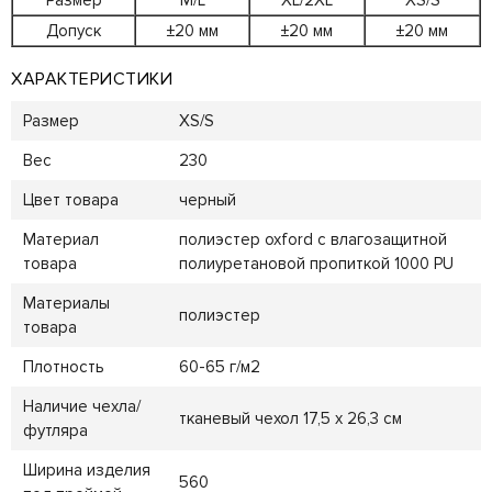
Размер
M/L
XL/2XL
XS/S
Допуск
±20 мм
±20 мм
±20 мм
ХАРАКТЕРИСТИКИ
Размер
XS/S
Вес
230
Цвет товара
черный
Материал
полиэстер oxford с влагозащитной
товара
полиуретановой пропиткой 1000 PU
Материалы
полиэстер
товара
Плотность
60-65 г/м2
Наличие чехла/
тканевый чехол 17,5 х 26,3 см
футляра
Ширина изделия
560