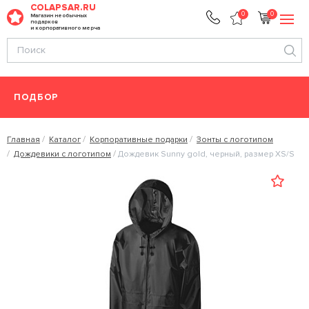
COLAPSAR.RU
0
0
Магазин необычных
подарков
и корпоративного мерча
ПОДБОР
Главная
Каталог
Корпоративные подарки
Зонты с логотипом
Дождевики с логотипом
Дождевик Sunny gold, черный, размер XS/S