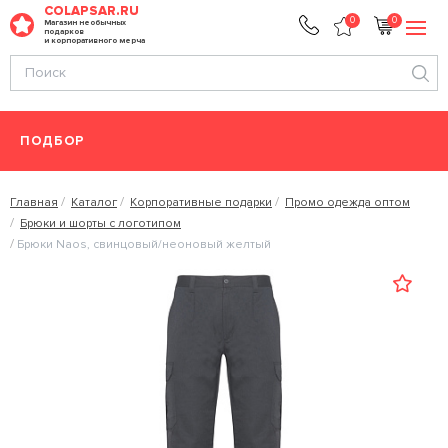
COLAPSAR.RU
0
0
Магазин необычных
подарков
и корпоративного мерча
ПОДБОР
Главная
Каталог
Корпоративные подарки
Промо одежда оптом
Брюки и шорты с логотипом
Брюки Naos, свинцовый/неоновый желтый