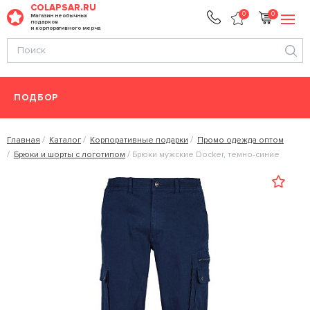
COLAPSAR.RU
0
0
Магазин необычных
подарков
и корпоративного мерча
ПОДБОР
Главная
Каталог
Корпоративные подарки
Промо одежда оптом
Брюки и шорты с логотипом
Брюки мужские Docker, темно-синие