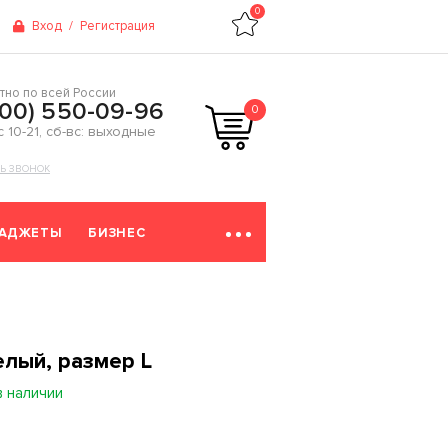
0
Вход
/
Регистрация
тно по всей России
800) 550-09-96
0
 с 10-21, сб-вс: выходные
ТЬ ЗВОНОК
ГАДЖЕТЫ
БИЗНЕС
елый, размер L
в наличии