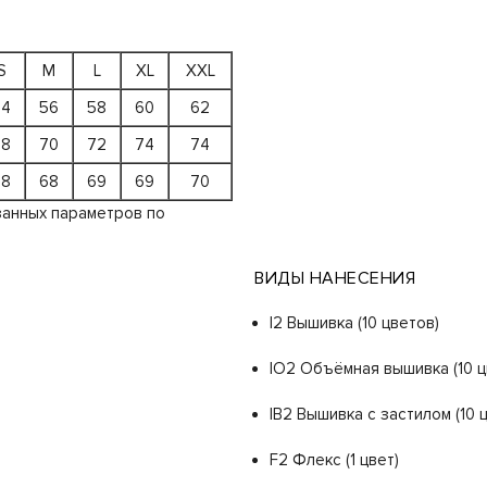
S
M
L
XL
XXL
54
56
58
60
62
68
70
72
74
74
68
68
69
69
70
занных параметров по
ВИДЫ НАНЕСЕНИЯ
I2 Вышивка (10 цветов)
IO2 Объёмная вышивка (10 ц
IB2 Вышивка с застилом (10 
F2 Флекс (1 цвет)